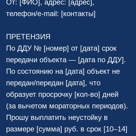
От: [ФИО], адрес: [адрес],
телефон/e‑mail: [контакты]
ПРЕТЕНЗИЯ
По ДДУ № [номер] от [дата] срок
передачи объекта — [дата по ДДУ].
По состоянию на [дата] объект не
передан/передан [дата], что
образует просрочку [кол-во] дней
(за вычетом мораторных периодов).
Прошу выплатить неустойку в
размере [сумма] руб. в срок [10–14]